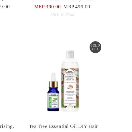
r
9.00
Sale
MRP 390.00
Regular
MRP 499.00
Price
Price
Unit
per
MRP 0.78
/
ml
Price
SOLD
OUT
rising,
Tea Tree Essential Oil DIY Hair