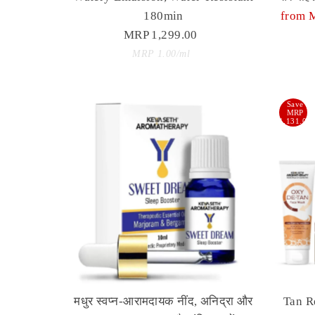
180min
Sale
from 
MRP 1,299.00
Regular
Price
Price
Unit
per
MRP 1.00
/
ml
Price
Save
MRP
1,131.00
मधुर स्वप्न-आरामदायक नींद, अनिद्रा और
Tan R