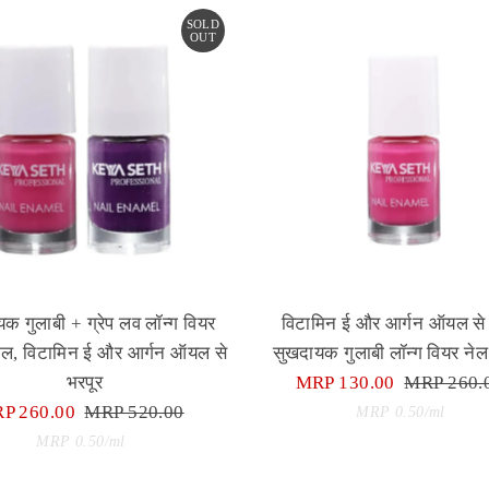
SOLD
OUT
क गुलाबी + ग्रेप लव लॉन्ग वियर
विटामिन ई और आर्गन ऑयल से 
मल, विटामिन ई और आर्गन ऑयल से
सुखदायक गुलाबी लॉन्ग वियर ने
भरपूर
Sale
MRP 130.00
Regular
MRP 260.
le
P 260.00
Regular
MRP 520.00
Price
Price
Unit
per
MRP 0.50
/
ml
ice
Price
Unit
Price
per
MRP 0.50
/
ml
Price