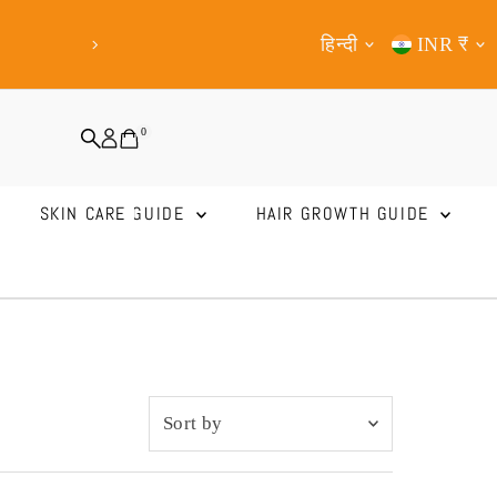
Shop from Anywhere Now!
Express Ship
Language
Curren
हिन्दी
INR ₹
Mid
0
SKIN CARE GUIDE
HAIR GROWTH GUIDE
Sort
by
प्रदर्शित