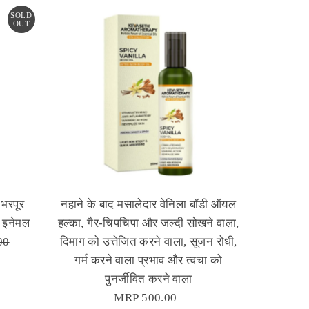
सबसे ज़रूरी
SOLD
OUT
सर्वश्रेष्ठ बिक्री
वर्णमाला के अनुसार: A-Z
वर्णमाला के अनुसार: Z-A
कीमत, निम्न से उच्च
कीमत, उच्च से निम्न
दिनांक, पुरानी से नई
दिनांक पुरानी से नई
भरपूर
नहाने के बाद मसालेदार वेनिला बॉडी ऑयल
ल इनेमल
हल्का, गैर-चिपचिपा और जल्दी सोखने वाला,
00
दिमाग को उत्तेजित करने वाला, सूजन रोधी,
गर्म करने वाला प्रभाव और त्वचा को
पुनर्जीवित करने वाला
MRP 500.00
Regular