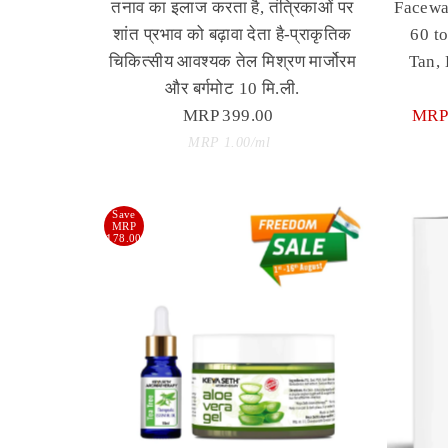
तनाव का इलाज करता है, तंत्रिकाओं पर
Facewa
शांत प्रभाव को बढ़ावा देता है-प्राकृतिक
60 to
चिकित्सीय आवश्यक तेल मिश्रण मार्जोरम
Tan, 
और बर्गमोट 10 मि.ली.
MRP 399.00
Regular
Sale
MRP 
Price
Unit
Pric
per
MRP 1.00
/
ml
Price
Save
MRP
178.00