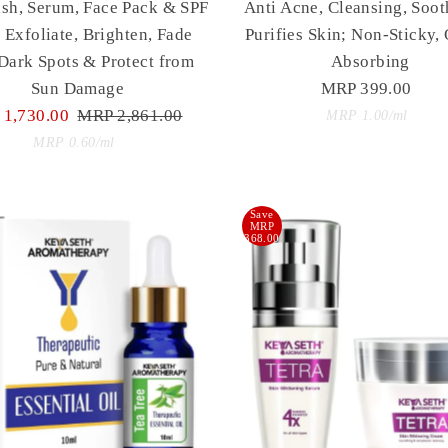
sh, Serum, Face Pack & SPF
Anti Acne, Cleansing, Soo
 Exfoliate, Brighten, Fade
Purifies Skin; Non-Sticky,
Dark Spots & Protect from
Absorbing
Sun Damage
MRP 399.00
Regular
1,730.00
Regular
MRP 2,861.00
Price
Unit
per
MRP 1.00
/
ml
e
Price
Unit
Price
per
MRP 0.60
/
ml
Price
Save
MRP
368.00