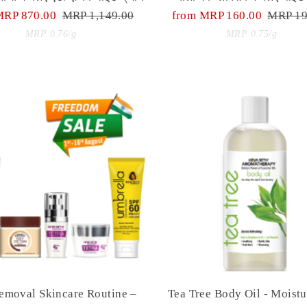
MRP 870.00
Regular
MRP 1,149.00
Sale
from MRP 160.00
Regula
MRP 19
Unit
Price
Price
Unit
Price
per
per
MRP 0.76
/
g
MRP 0.75
/
g
Price
Price
emoval Skincare Routine –
Tea Tree Body Oil - Moistu