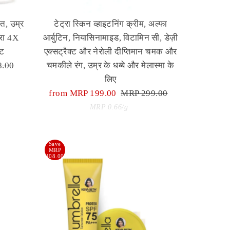
त, उम्र
टेट्रा स्किन व्हाइटनिंग क्रीम, अल्फा
्रा 4X
आर्बुटिन, नियासिनामाइड, विटामिन सी, डेज़ी
िट
एक्सट्रैक्ट और नेरोली दीप्तिमान चमक और
8.00
चमकीले रंग, उम्र के धब्बे और मेलास्मा के
लिए
Sale
from MRP 199.00
Regular
MRP 299.00
Price
Unit
Price
per
MRP 0.66
/
g
Price
Save
MRP
408.00