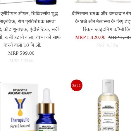
ी एसेंशियल ऑयल, चिकित्सीय शुद्ध
दीप्तिमान चमक और चमकदार रंग
राकृतिक, रोग प्रतिरोधक क्षमता
के धब्बे और मेलास्मा के लिए टेट
है, कीटाणुनाशक, एंटीसेप्टिक, सर्दी
स्किन व्हाइटनिंग कॉम्बो क
ी, रूसी हटाने वाला, त्वचा को साफ
Sale
MRP 1,420.00
Regular
MRP 1,78
करने वाला 10 मि.ली.
Price
Unit
Price
per
MRP 0.79
/
g
MRP 599.00
Regular
Price
Price
Unit
per
MRP 1.00
/
ml
Price
SALE