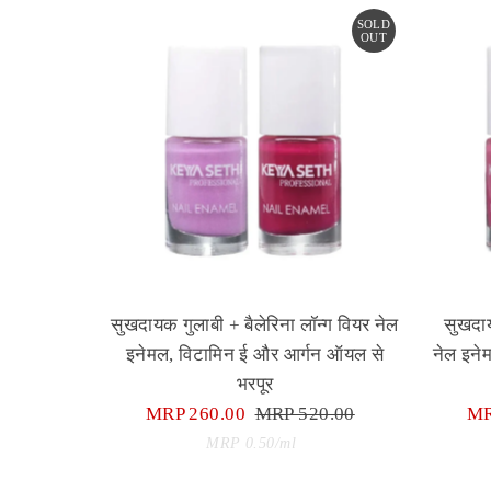
SOLD
OUT
सुखदायक गुलाबी + बैलेरिना लॉन्ग वियर नेल
सुखदाय
इनेमल, विटामिन ई और आर्गन ऑयल से
नेल इने
भरपूर
Sale
MRP 260.00
Regular
MRP 520.00
Sa
MR
Price
Price
Unit
Pr
per
MRP 0.50
/
ml
Price