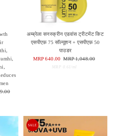
owth
अम्ब्रेला सनस्क्रीन एडवांस ट्रीटमेंट किट
ir
एसपीएफ़ 75 सॉल्यूशन + एसपीएफ़ 50
thi,
पाउडर
ramhi,
Sale
MRP 640.00
Regular
MRP 1,048.00
i,
Price
Price
Unit
per
MRP 0.61
/
ml
Reduces
Price
omen
r
9.00
SALE