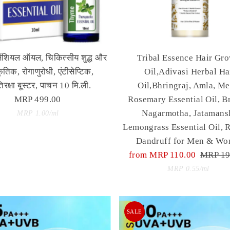
ेंशियल ऑयल, चिकित्सीय शुद्ध और
Tribal Essence Hair Gr
कृतिक, रोगाणुरोधी, एंटीसेप्टिक,
Oil,Adivasi Herbal Ha
तिरक्षा बूस्टर, पाचन 10 मि.ली.
Oil,Bhringraj, Amla, Me
MRP 499.00
Regular
Rosemary Essential Oil, B
Price
Unit
Nagarmotha, Jatamansh
per
MRP 1.00
/
ml
Price
Lemongrass Essential Oil, 
Dandruff for Men & W
Sale
from MRP 110.00
Regula
MRP 19
Price
Unit
Price
per
MRP 0.55
/
ml
Price
SALE