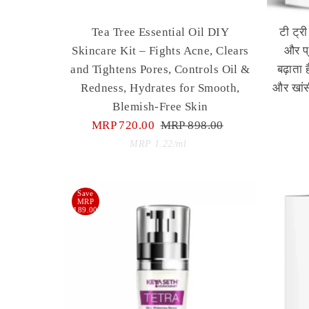
Tea Tree Essential Oil DIY
टी ट्र
Skincare Kit – Fights Acne, Clears
और प्
and Tightens Pores, Controls Oil &
बढ़ाता 
Redness, Hydrates for Smooth,
और खांस
Blemish-Free Skin
Sale
MRP 720.00
Regular
MRP 898.00
Price
Price
Unit
per
MRP 1.22
/
ml
Price
Save
MRP
189.00