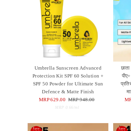
Umbrella Sunscreen Advanced
छाता
Protection Kit SPF 60 Solution +
पीए+
SPF 50 Powder for Ultimate Sun
प्रति
Defence & Matte Finish
मा
Sale
MRP 629.00
Regular
MRP 948.00
Sa
MR
Price
Price
Unit
Pr
per
MRP 0.66
/
ml
Price
Save
Save