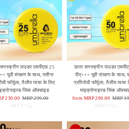
 सनस्क्रीन पाउडर एसपीएफ़ 25
छाता सनस्क्रीन पाउडर एसपीए
++ यूवी संरक्षण के साथ, पसीना
पीए+++ यूवी संरक्षण के साथ, 
रोधी फॉर्मूला, तैलीय त्वचा के लिए
प्रतिरोधी फॉर्मूला, तैलीय त्वचा 
इक्रोनाइज्ड जिंक ऑक्साइड
माइक्रोनाइज्ड जिंक ऑक्स
le
P 230.00
Regular
MRP 299.00
Sale
from MRP 290.00
Regula
MRP 39
ice
Unit
Price
Price
Unit
Price
per
per
MRP 0.77
/
g
MRP 0.73
/
g
Price
Price