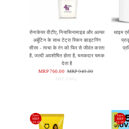
रोनाकेयर वीटीए, नियासिनामाइड और अल्फा
थाइम एस
अर्बुटिन के साथ टेट्रा स्किन व्हाइटनिंग
प्रा
सीरम - त्वचा के रंग को फिर से जीवंत करता
प्र
है, जल्दी अवशोषित होता है, चमकदार चमक
देता है
Sale
MRP 760.00
Regular
MRP 949.00
Price
Unit
Price
per
MRP 0.80
/
g
Price
Save
Save
MRP
MRP
319.00
69.00