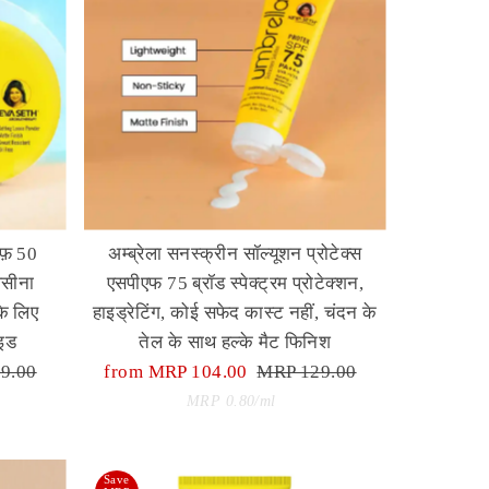
फ़ 50
अम्ब्रेला सनस्क्रीन सॉल्यूशन प्रोटेक्स
पसीना
एसपीएफ 75 ब्रॉड स्पेक्ट्रम प्रोटेक्शन,
के लिए
हाइड्रेटिंग, कोई सफेद कास्ट नहीं, चंदन के
ाइड
तेल के साथ हल्के मैट फिनिश
r
9.00
Sale
from MRP 104.00
Regular
MRP 129.00
Price
Unit
Price
per
MRP 0.80
/
ml
Price
Save