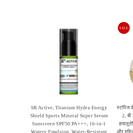
SALE
SR Active, Titanium Hydra Energy
स्टॉपेज 
Shield Sports Mineral Super Serum
2, बी
Sunscreen SPF50 PA+++, 16-in-1
हयालूरो
Watery Emulsion, Water-Resistant
और महिला