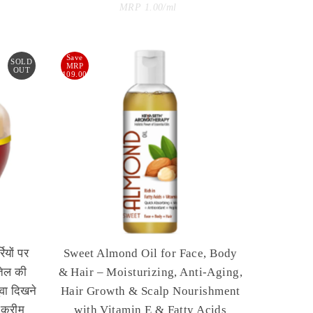
Price
Unit
per
MRP 1.00
/
ml
Price
Save
SOLD
MRP
OUT
109.00
रियों पर
Sweet Almond Oil for Face, Body
तेल की
& Hair – Moisturizing, Anti-Aging,
वा दिखने
Hair Growth & Scalp Nourishment
 क्रीम
with Vitamin E & Fatty Acids