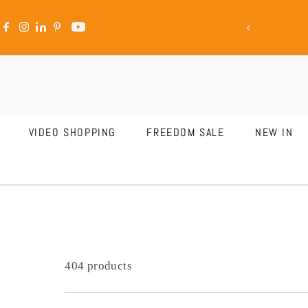
ale Is LIVE
Skip to content
VIDEO SHOPPING
FREEDOM SALE
NEW IN
404 products