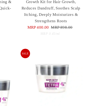
thing &
Growth Kit for Hair Growth,
 Quick-
Reduces Dandruff, Soothes Scalp
Itching, Deeply Moisturizes &
Strengthens Roots
Sale
MRP 400.00
Regular
MRP 898.00
Price
Price
Unit
per
MRP 0.45
/
ml
Price
SALE