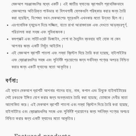
মেকআপ সরঞ্জামগুলির মধ্যে একটি। এই জাতীয় ফ্যানের ব্রাশগুলি প্রাথমিকভাবে
মেকআপের অতিরিক্ত পাউডার বা বিপথগামী ফ্লেকগুলি পরিষ্কার করার জন্য তৈরি
করা হয়েছিল, বিশেষত যখন মেকআপের সূত্রগুলি এখনকার মতো উন্নত ছিল না।
এরগনোমিক হ্যান্ডেল দিয়ে সজ্জিত, হাতে রাখা আরামদায়ক এবং দেখতে আড়ম্বরপূর্ণ,
পরিচালনা করা সহজ এবং সুবিধাজনক।
কমপ্যাক্ট এবং লাইটওয়েট ডিজাইন, পেশা বা দৈনন্দিন ব্যবহার যাই হোক না কেন
আপনার জন্য একটি নিখুঁত আইটেম।
এই মেকআপ ব্রাশটি পাতলা এবং লম্বা ব্রিস্টল দিয়ে তৈরি করা হয়েছে, হাইলাইটার
এবং ব্রোঞ্জারগুলির সহজ এবং সুনির্দিষ্ট প্রয়োগের জন্য সর্বনিম্ন পণ্যের অপচয় নিশ্চিত
করার জন্য একটি ফ্যানের মতো আকৃতির।
বর্ণনা:
এই ফ্যান মেকআপ ব্রাশটি আপনার গালের হাড়, নাক, কপাল এবং চিবুকে হাইলাইটারের
সেই চকচকে ইঙ্গিত যোগ করার জন্য অনন্যভাবে তৈরি করা হয়েছে; তোমাকে দেবীর মতো
আলোকিত করে। এই মেকআপ ব্রাশটি পাতলা এবং লম্বা ব্রিস্টল দিয়ে তৈরি করা হয়েছে,
হাইলাইটার এবং ব্রোঞ্জারগুলির সহজ এবং সুনির্দিষ্ট প্রয়োগের জন্য সর্বনিম্ন পণ্যের অপচয়
নিশ্চিত করার জন্য একটি ফ্যানের মতো আকৃতির।
Featured products