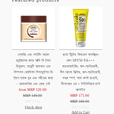
গ্লোয়িং এবং লাইটিং অয়েল
ছাতা টিন্টেড মিনারেল সানস্ক্রিন
কন্ট্রোলের জন্য অক্সি ডি ট্যান
জেল SPF50 PA+++
রিমুভাল, অ্যান্টি অ্যাকনে এবং
ময়েশ্চারাইজিং, জল-প্রতিরোধী,
পিম্পলস ব্লেমিশস পিগমেন্টেশন ডি
নীল আলো ফিল্টার, জল-প্রতিরোধী,
ট্যান প্যাক মুখ এবং শরীরের জন্য
শুষ্ক স্পর্শ, সাদা কাস্ট ছাড়াই,
- অ্যামোনিয়া এবং ব্লেচ নেই
টিনোসরব এম + টাইটানিয়াম ডাই
from MRP 120.00
Sale
অক্সাইড
MRP 149.00
Price
Regular
MRP 175.00
Sale
Price
Unit
MRP 349.00
Price
Regular
per
MRP 0.64
/
g
Quick shop
Price
Unit
Price
per
MRP 0.50
/
ml
Add to Cart
Price